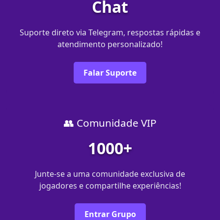
Chat
Suporte direto via Telegram, respostas rápidas e
atendimento personalizado!
Falar Suporte
👥 Comunidade VIP
1000+
Junte-se a uma comunidade exclusiva de
jogadores e compartilhe experiências!
Entrar Grupo