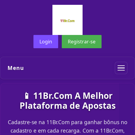
Login
Registrar-se
Menu
📱 11Br.Com A Melhor
Plataforma de Apostas
Cadastre-se na 11Br.Com para ganhar bônus no
cadastro e em cada recarga. Com a 11Br.Com,