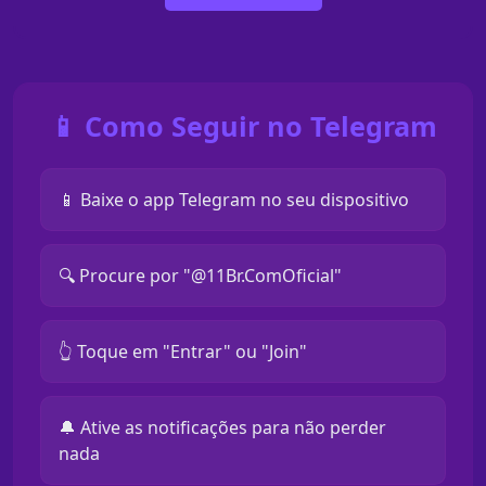
📱 Como Seguir no Telegram
📱 Baixe o app Telegram no seu dispositivo
🔍 Procure por "@11Br.ComOficial"
👆 Toque em "Entrar" ou "Join"
🔔 Ative as notificações para não perder
nada