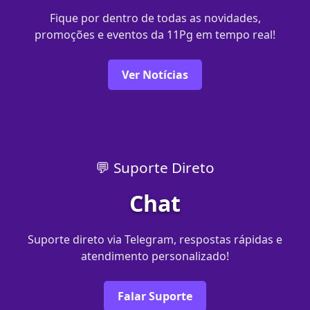
Fique por dentro de todas as novidades,
promoções e eventos da 11Pg em tempo real!
Ver Notícias
💬 Suporte Direto
Chat
Suporte direto via Telegram, respostas rápidas e
atendimento personalizado!
Falar Suporte