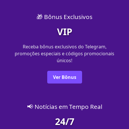
🎁 Bônus Exclusivos
VIP
Receba bônus exclusivos do Telegram,
promoções especiais e códigos promocionais
únicos!
Ver Bônus
📢 Notícias em Tempo Real
24/7