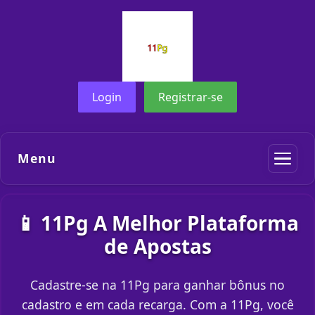
Login
Registrar-se
Menu
📱 11Pg A Melhor Plataforma
de Apostas
Cadastre-se na 11Pg para ganhar bônus no
cadastro e em cada recarga. Com a 11Pg, você