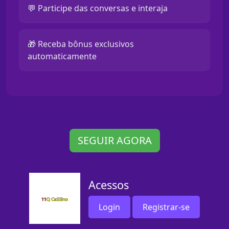
💬 Participe das conversas e interaja
🎁 Receba bônus exclusivos
automaticamente
SEGUIR AGORA
Acessos
Login
Registrar-se