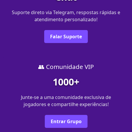
Suporte direto via Telegram, respostas rápidas e
atendimento personalizado!
Falar Suporte
👥 Comunidade VIP
1000+
Junte-se a uma comunidade exclusiva de
jogadores e compartilhe experiências!
Entrar Grupo