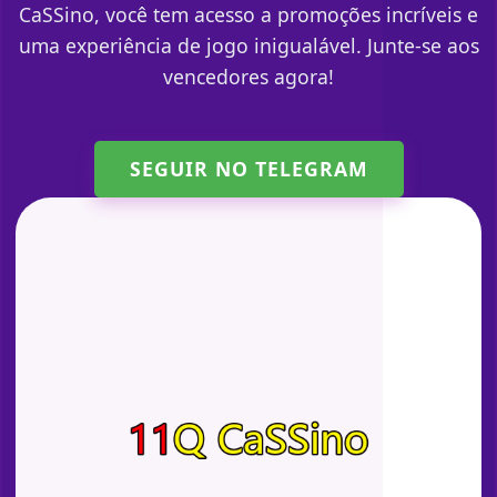
CaSSino, você tem acesso a promoções incríveis e
uma experiência de jogo inigualável. Junte-se aos
vencedores agora!
SEGUIR NO TELEGRAM