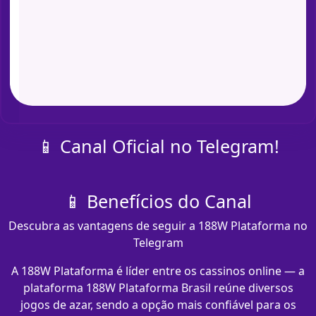
📱 Canal Oficial no Telegram!
📱 Benefícios do Canal
Descubra as vantagens de seguir a 188W Plataforma no
Telegram
A 188W Plataforma é líder entre os cassinos online — a
plataforma 188W Plataforma Brasil reúne diversos
jogos de azar, sendo a opção mais confiável para os