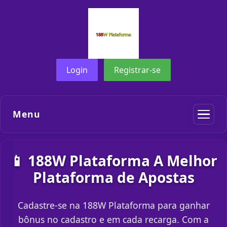
Login
Registrar-se
Menu
📱 188W Plataforma A Melhor
Plataforma de Apostas
Cadastre-se na 188W Plataforma para ganhar
bônus no cadastro e em cada recarga. Com a