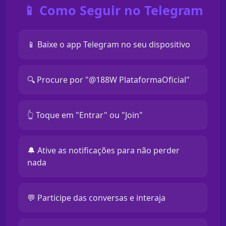
📱 Como Seguir no Telegram
📱 Baixe o app Telegram no seu dispositivo
🔍 Procure por "@188W PlataformaOficial"
👆 Toque em "Entrar" ou "Join"
🔔 Ative as notificações para não perder
nada
💬 Participe das conversas e interaja