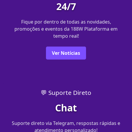
24/7
Fique por dentro de todas as novidades,
promoções e eventos da 188W Plataforma em
tempo real!
Ver Notícias
💬 Suporte Direto
Chat
Suporte direto via Telegram, respostas rápidas e
atendimento personalizado!