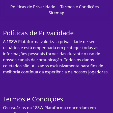
Políticas de Privacidade
Termos e Condições
Sitemap
Políticas de Privacidade
A 188W Plataforma valoriza a privacidade de seus
usuários e está empenhada em proteger todas as
informações pessoais fornecidas durante o uso de
nossos canais de comunicação. Todos os dados
coletados são utilizados exclusivamente para fins de
melhoria contínua da experiência de nossos jogadores.
Termos e Condições
Os usuários da 188W Plataforma concordam em