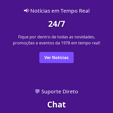
📢 Notícias em Tempo Real
24/7
Fique por dentro de todas as novidades,
promoções e eventos da 1978 em tempo real!
Ver Notícias
💬 Suporte Direto
Chat