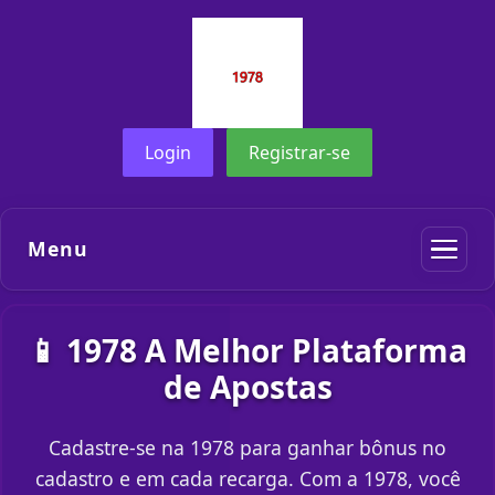
Login
Registrar-se
Menu
📱 1978 A Melhor Plataforma
de Apostas
Cadastre-se na 1978 para ganhar bônus no
cadastro e em cada recarga. Com a 1978, você