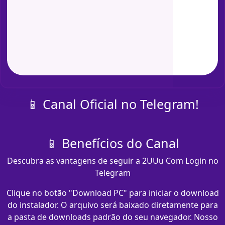
📱 Canal Oficial no Telegram!
📱 Benefícios do Canal
Descubra as vantagens de seguir a 2UUu Com Login no
Telegram
Clique no botão "Download PC" para iniciar o download
do instalador. O arquivo será baixado diretamente para
a pasta de downloads padrão do seu navegador. Nosso