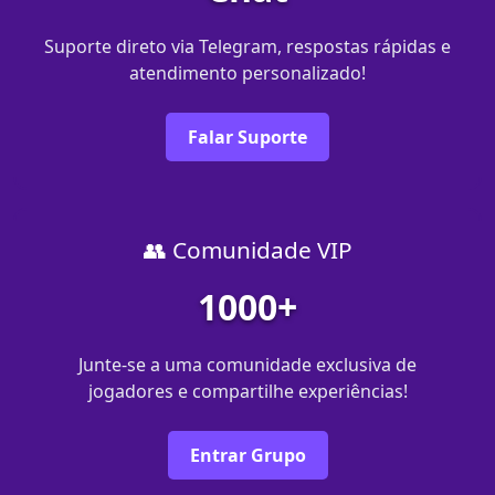
Suporte direto via Telegram, respostas rápidas e
atendimento personalizado!
Falar Suporte
👥 Comunidade VIP
1000+
Junte-se a uma comunidade exclusiva de
jogadores e compartilhe experiências!
Entrar Grupo