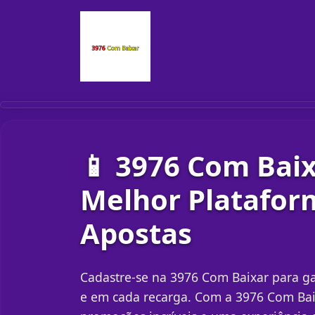
📱 3976 Com Baix
Melhor Platafor
Apostas
Cadastre-se na 3976 Com Baixar para g
e em cada recarga. Com a 3976 Com Baix