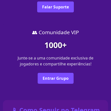
Falar Suporte
👥 Comunidade VIP
1000+
Junte-se a uma comunidade exclusiva de
jogadores e compartilhe experiências!
Entrar Grupo
📱 Como Seguir no Telegram