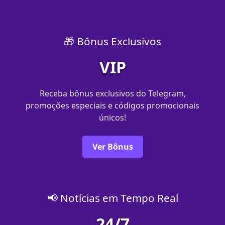
🎁 Bônus Exclusivos
VIP
Receba bônus exclusivos do Telegram,
promoções especiais e códigos promocionais
únicos!
Ver Bônus
📢 Notícias em Tempo Real
24/7