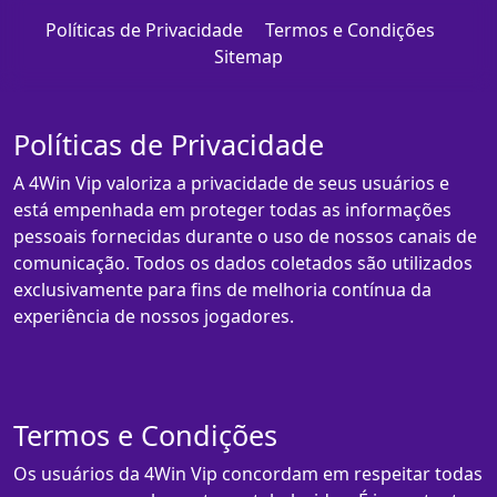
Políticas de Privacidade
Termos e Condições
Sitemap
Políticas de Privacidade
A 4Win Vip valoriza a privacidade de seus usuários e
está empenhada em proteger todas as informações
pessoais fornecidas durante o uso de nossos canais de
comunicação. Todos os dados coletados são utilizados
exclusivamente para fins de melhoria contínua da
experiência de nossos jogadores.
Termos e Condições
Os usuários da 4Win Vip concordam em respeitar todas