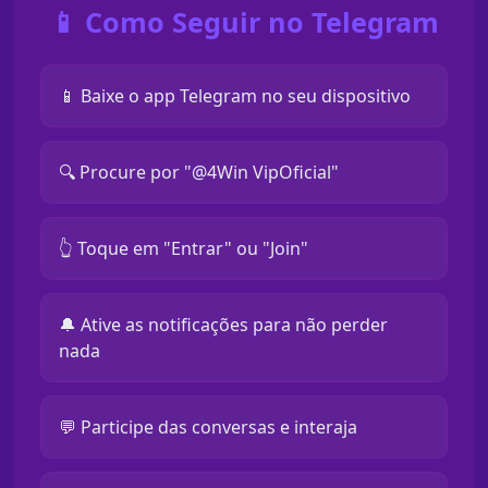
📱 Como Seguir no Telegram
📱 Baixe o app Telegram no seu dispositivo
🔍 Procure por "@4Win VipOficial"
👆 Toque em "Entrar" ou "Join"
🔔 Ative as notificações para não perder
nada
💬 Participe das conversas e interaja