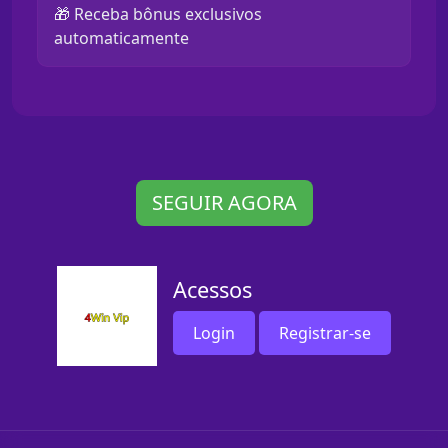
🎁 Receba bônus exclusivos
automaticamente
SEGUIR AGORA
Acessos
Login
Registrar-se