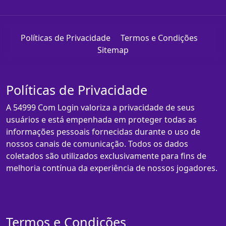
Políticas de Privacidade
Termos e Condições
Sitemap
Políticas de Privacidade
A 54999 Com Login valoriza a privacidade de seus
usuários e está empenhada em proteger todas as
informações pessoais fornecidas durante o uso de
nossos canais de comunicação. Todos os dados
coletados são utilizados exclusivamente para fins de
melhoria contínua da experiência de nossos jogadores.
Termos e Condições