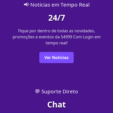
📢 Notícias em Tempo Real
24/7
Fique por dentro de todas as novidades,
promoções e eventos da 54999 Com Login em
tempo real!
Ver Notícias
💬 Suporte Direto
Chat