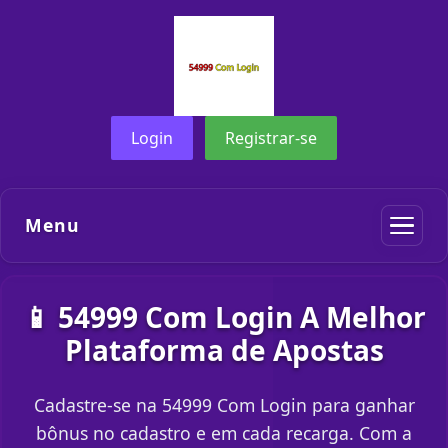
Login
Registrar-se
Menu
📱 54999 Com Login A Melhor
Plataforma de Apostas
Cadastre-se na 54999 Com Login para ganhar
bônus no cadastro e em cada recarga. Com a