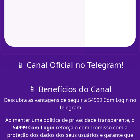
📱 Canal Oficial no Telegram!
📱 Benefícios do Canal
Descubra as vantagens de seguir a 54999 Com Login no
Telegram
Ao manter uma política de privacidade transparente, o
54999 Com Login
reforça o compromisso com a
proteção dos dados dos seus usuários e garante que