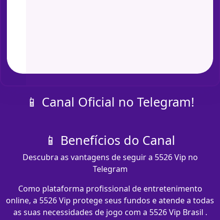
📱 Canal Oficial no Telegram!
📱 Benefícios do Canal
Descubra as vantagens de seguir a 5526 Vip no
Telegram
Como plataforma profissional de entretenimento
online, a 5526 Vip protege seus fundos e atende a todas
as suas necessidades de jogo com a 5526 Vip Brasil .