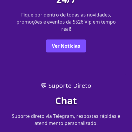
Fique por dentro de todas as novidades,
promoções e eventos da 5526 Vip em tempo
real!
Ver Notícias
💬 Suporte Direto
Chat
Suporte direto via Telegram, respostas rápidas e
atendimento personalizado!