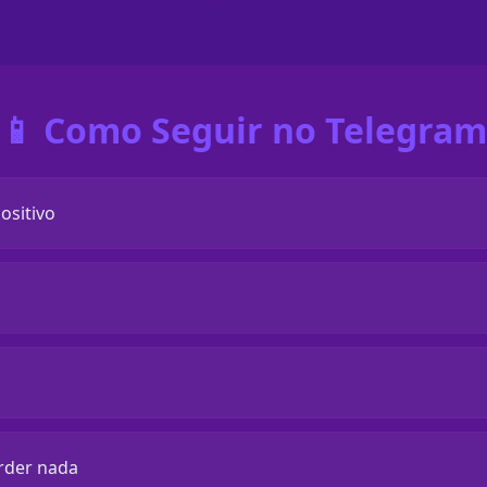
📱 Como Seguir no Telegram
ositivo
erder nada