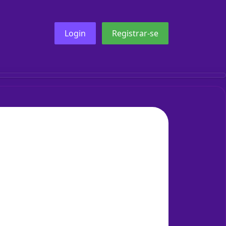
Login
Registrar-se