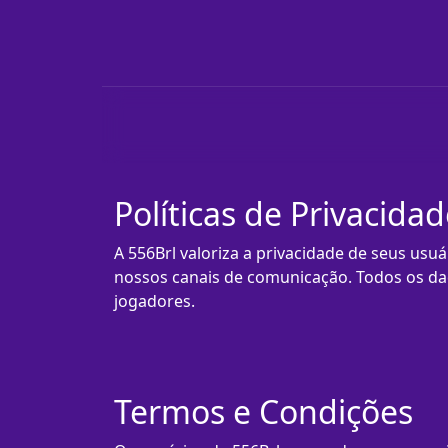
Políticas de Privacida
A 556Brl valoriza a privacidade de seus us
nossos canais de comunicação. Todos os dad
jogadores.
Termos e Condições