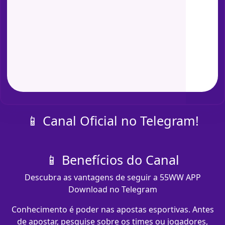
📱 Canal Oficial no Telegram!
📱 Benefícios do Canal
Descubra as vantagens de seguir a 55WW APP
Download no Telegram
Conhecimento é poder nas apostas esportivas. Antes
de apostar, pesquise sobre os times ou jogadores,