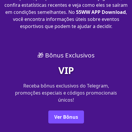
confira estatísticas recentes e veja como eles se saíram
em condições semelhantes. No
55WW APP Download
,
você encontra informações úteis sobre eventos
esportivos que podem te ajudar a decidir.
🎁 Bônus Exclusivos
VIP
Receba bônus exclusivos do Telegram,
promoções especiais e códigos promocionais
únicos!
Ver Bônus