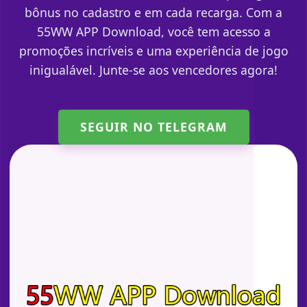
bônus no cadastro e em cada recarga. Com a
55WW APP Download, você tem acesso a
promoções incríveis e uma experiência de jogo
inigualável. Junte-se aos vencedores agora!
SEGUIR NO TELEGRAM