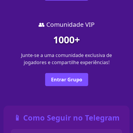
👥 Comunidade VIP
1000+
Junte-se a uma comunidade exclusiva de
jogadores e compartilhe experiências!
Entrar Grupo
📱 Como Seguir no Telegram