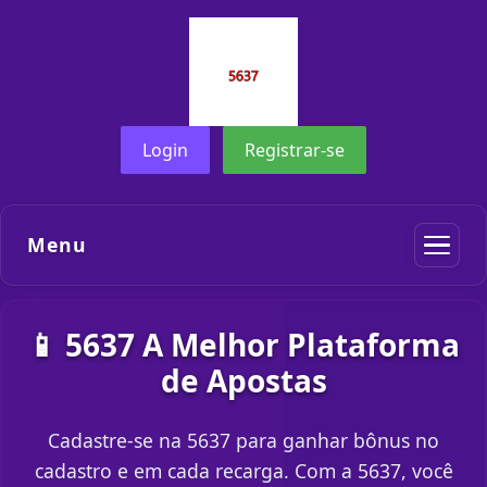
Login
Registrar-se
Menu
📱 5637 A Melhor Plataforma
de Apostas
Cadastre-se na 5637 para ganhar bônus no
cadastro e em cada recarga. Com a 5637, você