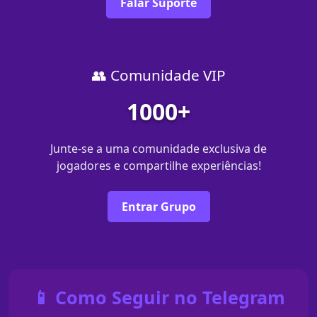
Falar Suporte
👥 Comunidade VIP
1000+
Junte-se a uma comunidade exclusiva de
jogadores e compartilhe experiências!
Entrar Grupo
📱 Como Seguir no Telegram