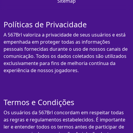
Sitemap
Políticas de Privacidade
A 567Brl valoriza a privacidade de seus usuários e está
empenhada em proteger todas as informações
pessoais fornecidas durante o uso de nossos canais de
comunicação. Todos os dados coletados são utilizados
exclusivamente para fins de melhoria contínua da
experiência de nossos jogadores.
Termos e Condições
Os usuários da 567Brl concordam em respeitar todas
as regras e regulamentos estabelecidos. É importante
ler e entender todos os termos antes de participar de