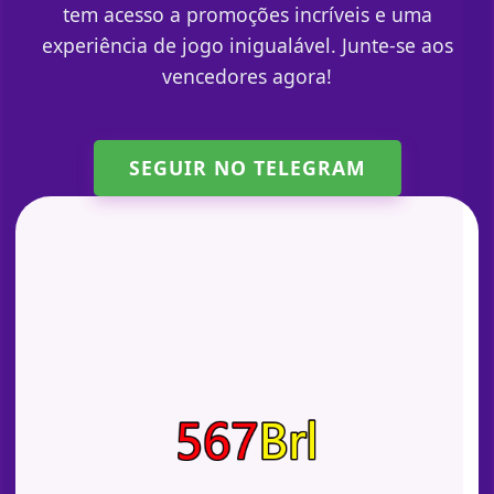
tem acesso a promoções incríveis e uma
experiência de jogo inigualável. Junte-se aos
vencedores agora!
SEGUIR NO TELEGRAM