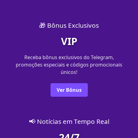
🎁 Bônus Exclusivos
VIP
Receba bônus exclusivos do Telegram,
promoções especiais e códigos promocionais
únicos!
Ver Bônus
📢 Notícias em Tempo Real
24/7