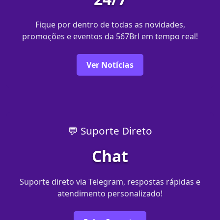
Fique por dentro de todas as novidades,
promoções e eventos da 567Brl em tempo real!
Ver Notícias
💬 Suporte Direto
Chat
Suporte direto via Telegram, respostas rápidas e
atendimento personalizado!