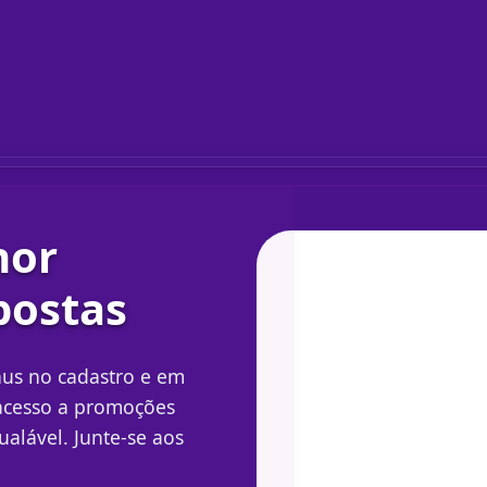
hor
postas
us no cadastro e em
acesso a promoções
ualável. Junte-se aos