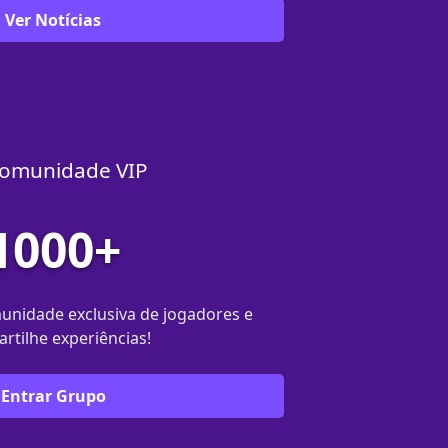
Ver Notícias
Comunidade VIP
1000+
unidade exclusiva de jogadores e
rtilhe experiências!
Entrar Grupo