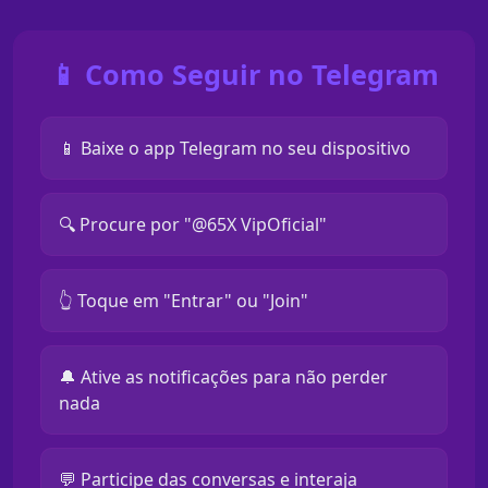
📱 Como Seguir no Telegram
📱 Baixe o app Telegram no seu dispositivo
🔍 Procure por "@65X VipOficial"
👆 Toque em "Entrar" ou "Join"
🔔 Ative as notificações para não perder
nada
💬 Participe das conversas e interaja