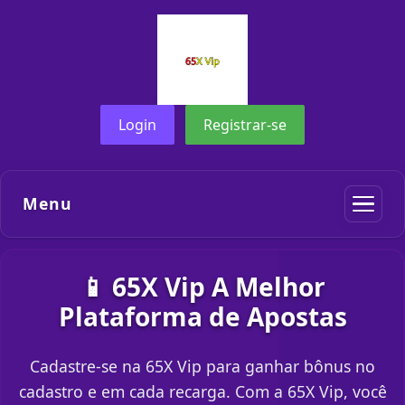
Login
Registrar-se
Menu
📱 65X Vip A Melhor
Plataforma de Apostas
Cadastre-se na 65X Vip para ganhar bônus no
cadastro e em cada recarga. Com a 65X Vip, você