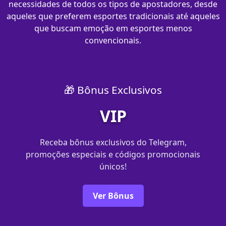
necessidades de todos os tipos de apostadores, desde
aqueles que preferem esportes tradicionais até aqueles
que buscam emoção em esportes menos
convencionais.
🎁 Bônus Exclusivos
VIP
Receba bônus exclusivos do Telegram,
promoções especiais e códigos promocionais
únicos!
Ver Bônus