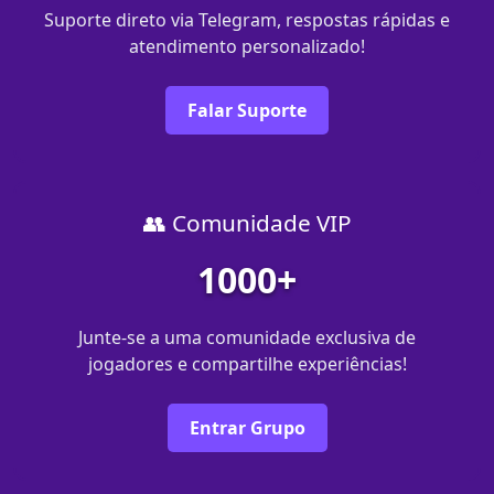
Suporte direto via Telegram, respostas rápidas e
atendimento personalizado!
Falar Suporte
👥 Comunidade VIP
1000+
Junte-se a uma comunidade exclusiva de
jogadores e compartilhe experiências!
Entrar Grupo