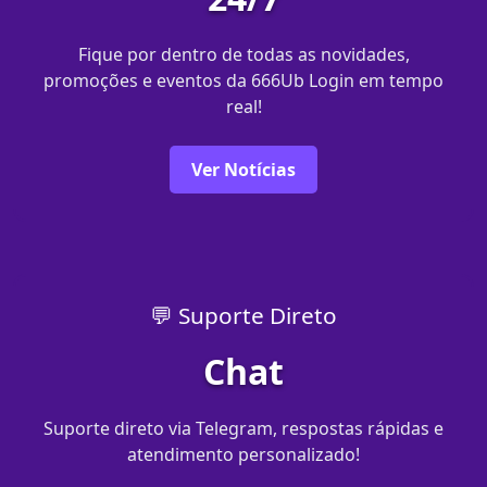
Fique por dentro de todas as novidades,
promoções e eventos da 666Ub Login em tempo
real!
Ver Notícias
💬 Suporte Direto
Chat
Suporte direto via Telegram, respostas rápidas e
atendimento personalizado!