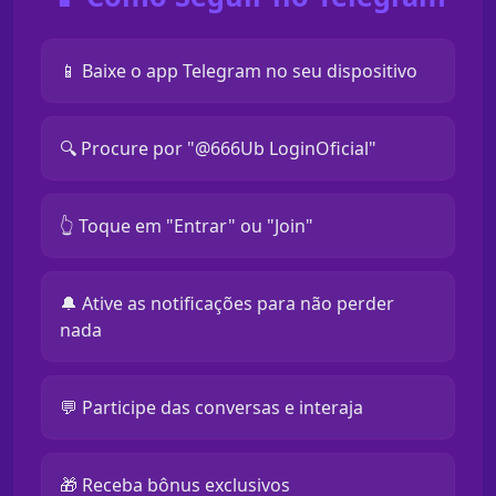
📱 Baixe o app Telegram no seu dispositivo
🔍 Procure por "@666Ub LoginOficial"
👆 Toque em "Entrar" ou "Join"
🔔 Ative as notificações para não perder
nada
💬 Participe das conversas e interaja
🎁 Receba bônus exclusivos