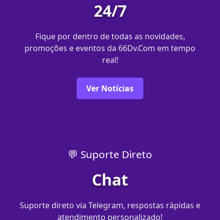
24/7
Fique por dentro de todas as novidades,
promoções e eventos da 66Dv.Com em tempo
real!
Ver Notícias
💬 Suporte Direto
Chat
Suporte direto via Telegram, respostas rápidas e
atendimento personalizado!