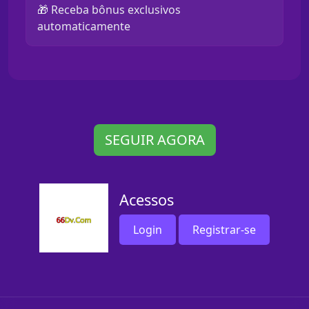
🎁 Receba bônus exclusivos
automaticamente
SEGUIR AGORA
Acessos
Login
Registrar-se