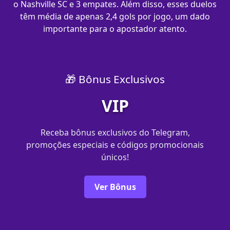
o Nashville SC e 3 empates. Além disso, esses duelos
têm média de apenas 2,4 gols por jogo, um dado
importante para o apostador atento.
🎁 Bônus Exclusivos
VIP
Receba bônus exclusivos do Telegram,
promoções especiais e códigos promocionais
únicos!
Ver Bônus