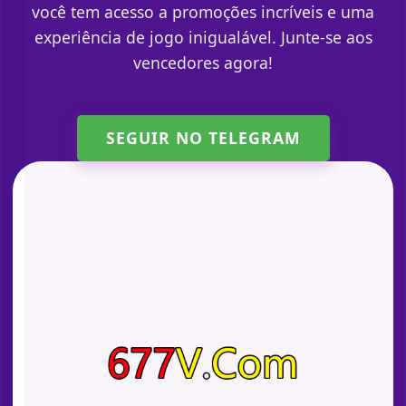
você tem acesso a promoções incríveis e uma
experiência de jogo inigualável. Junte-se aos
vencedores agora!
SEGUIR NO TELEGRAM