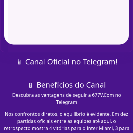
📱 Canal Oficial no Telegram!
📱 Benefícios do Canal
Descubra as vantagens de seguir a 677V.Com no
Telegram
Nos confrontos diretos, o equilíbrio é evidente. Em dez
partidas oficiais entre as equipes até aqui, o
retrospecto mostra 4 vitórias para o Inter Miami, 3 para