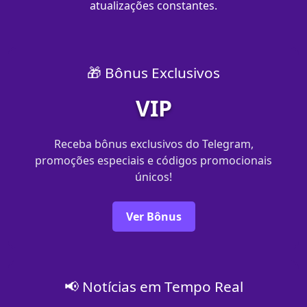
atualizações constantes.
🎁 Bônus Exclusivos
VIP
Receba bônus exclusivos do Telegram,
promoções especiais e códigos promocionais
únicos!
Ver Bônus
📢 Notícias em Tempo Real