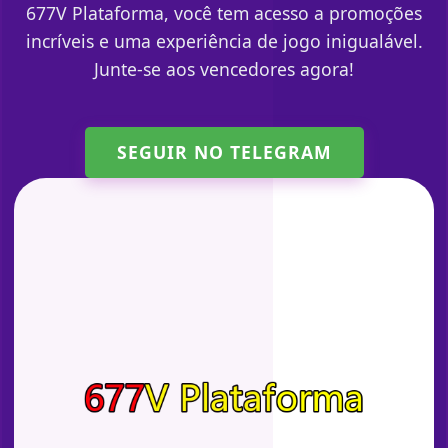
677V Plataforma, você tem acesso a promoções
incríveis e uma experiência de jogo inigualável.
Junte-se aos vencedores agora!
SEGUIR NO TELEGRAM