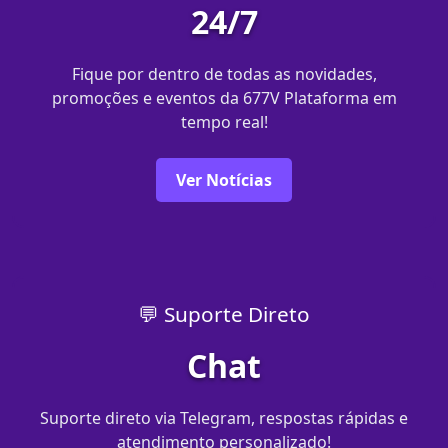
24/7
Fique por dentro de todas as novidades,
promoções e eventos da 677V Plataforma em
tempo real!
Ver Notícias
💬 Suporte Direto
Chat
Suporte direto via Telegram, respostas rápidas e
atendimento personalizado!