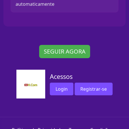
automaticamente
SEGUIR AGORA
Acessos
Login
Registrar-se