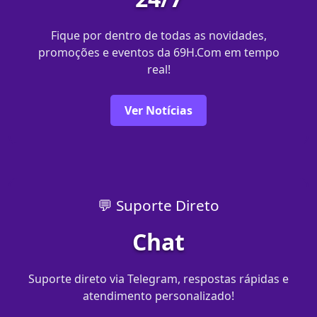
Fique por dentro de todas as novidades,
promoções e eventos da 69H.Com em tempo
real!
Ver Notícias
💬 Suporte Direto
Chat
Suporte direto via Telegram, respostas rápidas e
atendimento personalizado!