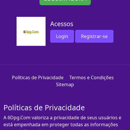
Acessos
Login
Registrar-se
Políticas de Privacidade
Termos e Condições
Sitemap
Políticas de Privacidade
A 6Dpg.Com valoriza a privacidade de seus usuários e
está empenhada em proteger todas as informações