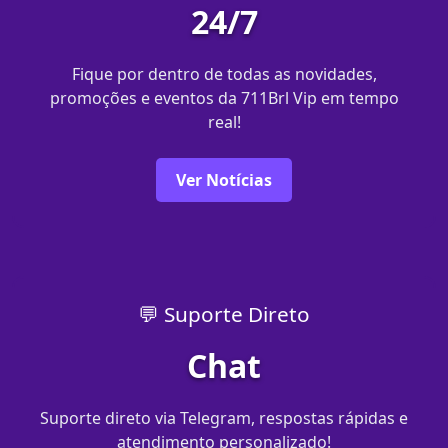
24/7
Fique por dentro de todas as novidades,
promoções e eventos da 711Brl Vip em tempo
real!
Ver Notícias
💬 Suporte Direto
Chat
Suporte direto via Telegram, respostas rápidas e
atendimento personalizado!