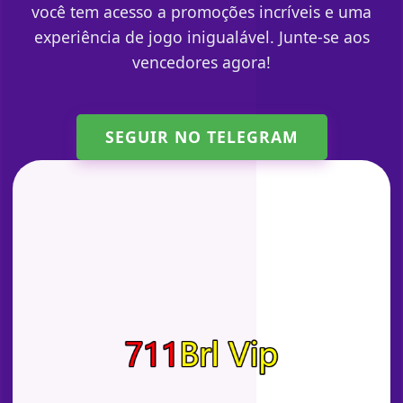
você tem acesso a promoções incríveis e uma
experiência de jogo inigualável. Junte-se aos
vencedores agora!
SEGUIR NO TELEGRAM