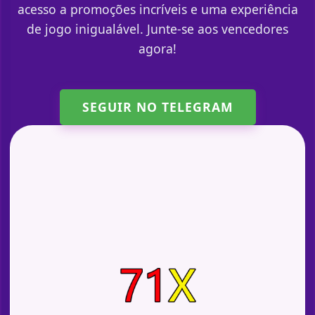
acesso a promoções incríveis e uma experiência
de jogo inigualável. Junte-se aos vencedores
agora!
SEGUIR NO TELEGRAM