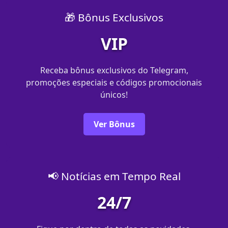
🎁 Bônus Exclusivos
VIP
Receba bônus exclusivos do Telegram,
promoções especiais e códigos promocionais
únicos!
Ver Bônus
📢 Notícias em Tempo Real
24/7