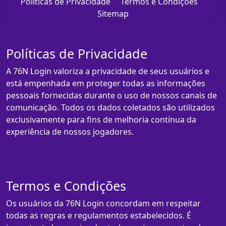
Políticas de Privacidade
Termos e Condições
Sitemap
Políticas de Privacidade
A 76N Login valoriza a privacidade de seus usuários e
está empenhada em proteger todas as informações
pessoais fornecidas durante o uso de nossos canais de
comunicação. Todos os dados coletados são utilizados
exclusivamente para fins de melhoria contínua da
experiência de nossos jogadores.
Termos e Condições
Os usuários da 76N Login concordam em respeitar
todas as regras e regulamentos estabelecidos. É