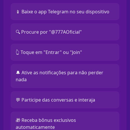
📱 Baixe o app Telegram no seu dispositivo
🔍 Procure por "@777AOficial"
👆 Toque em "Entrar" ou "Join"
🔔 Ative as notificações para não perder
nada
💬 Participe das conversas e interaja
🎁 Receba bônus exclusivos
automaticamente