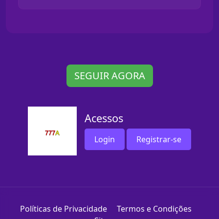
SEGUIR AGORA
Acessos
Login
Registrar-se
Políticas de Privacidade
Termos e Condições