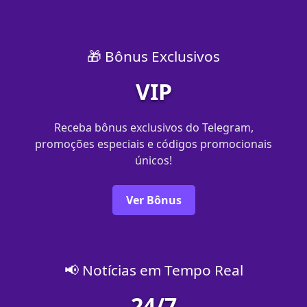
🎁 Bônus Exclusivos
VIP
Receba bônus exclusivos do Telegram,
promoções especiais e códigos promocionais
únicos!
Ver Bônus
📢 Notícias em Tempo Real
24/7