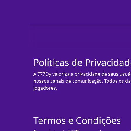
Políticas de Privacida
A 777Dy valoriza a privacidade de seus usu
nossos canais de comunicação. Todos os dad
jogadores.
Termos e Condições