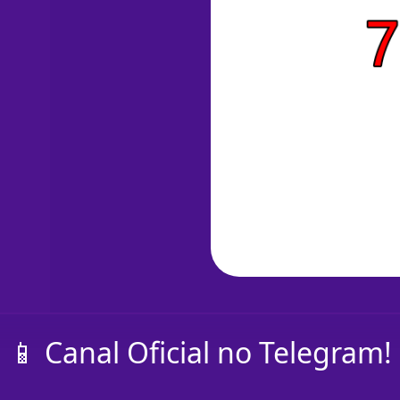
📱 Canal Oficial no Telegram!