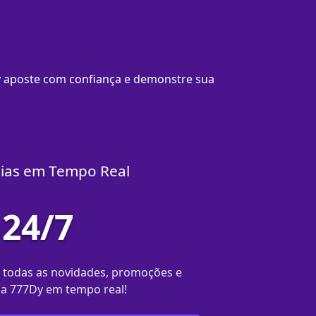
Dy aposte com confiança e demonstre sua
cias em Tempo Real
24/7
e todas as novidades, promoções e
a 777Dy em tempo real!