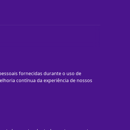
pessoais fornecidas durante o uso de
elhoria contínua da experiência de nossos