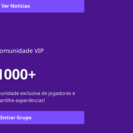
Ver Notícias
Comunidade VIP
1000+
unidade exclusiva de jogadores e
rtilhe experiências!
Entrar Grupo