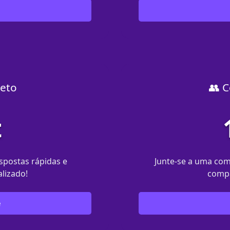
reto
👥 
t
espostas rápidas e
Junte-se a uma com
lizado!
compa
e