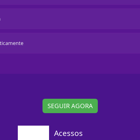
a
aticamente
SEGUIR AGORA
Acessos