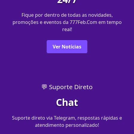
Fique por dentro de todas as novidades,
promoções e eventos da 777Feb.Com em tempo
real!
Ver Notícias
💬 Suporte Direto
Chat
Suporte direto via Telegram, respostas rápidas e
atendimento personalizado!