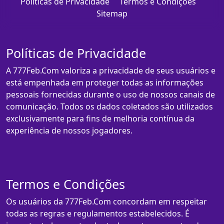
Políticas de Privacidade
Termos e Condições
Sitemap
Políticas de Privacidade
A 777Feb.Com valoriza a privacidade de seus usuários e
está empenhada em proteger todas as informações
pessoais fornecidas durante o uso de nossos canais de
comunicação. Todos os dados coletados são utilizados
exclusivamente para fins de melhoria contínua da
experiência de nossos jogadores.
Termos e Condições
Os usuários da 777Feb.Com concordam em respeitar
todas as regras e regulamentos estabelecidos. É