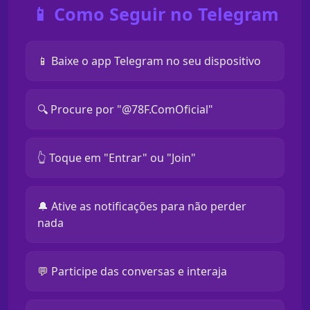
📱 Como Seguir no Telegram
📱 Baixe o app Telegram no seu dispositivo
🔍 Procure por "@78F.ComOficial"
👆 Toque em "Entrar" ou "Join"
🔔 Ative as notificações para não perder
nada
💬 Participe das conversas e interaja