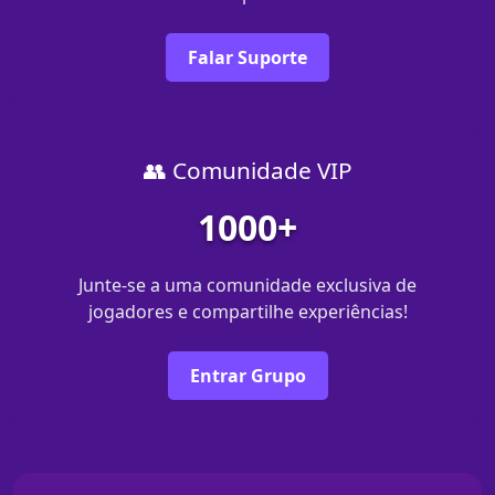
Falar Suporte
👥 Comunidade VIP
1000+
Junte-se a uma comunidade exclusiva de
jogadores e compartilhe experiências!
Entrar Grupo