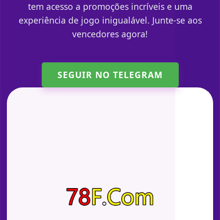
tem acesso a promoções incríveis e uma
experiência de jogo inigualável. Junte-se aos
vencedores agora!
SEGUIR NO TELEGRAM