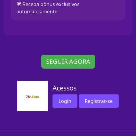
🎁 Receba bônus exclusivos
automaticamente
SEGUIR AGORA
Acessos
Login
Registrar-se