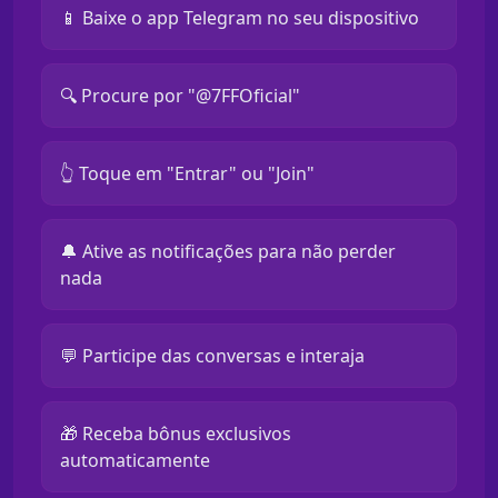
📱 Baixe o app Telegram no seu dispositivo
🔍 Procure por "@7FFOficial"
👆 Toque em "Entrar" ou "Join"
🔔 Ative as notificações para não perder
nada
💬 Participe das conversas e interaja
🎁 Receba bônus exclusivos
automaticamente