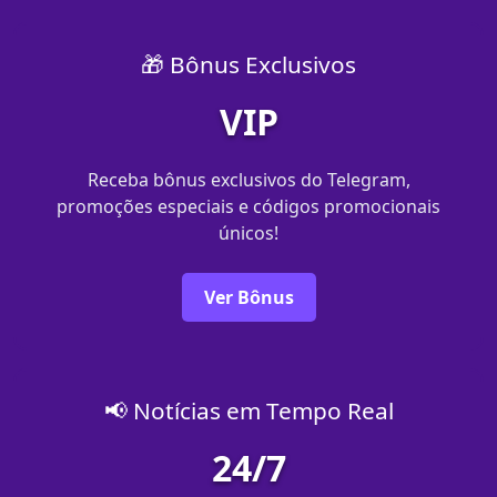
🎁 Bônus Exclusivos
VIP
Receba bônus exclusivos do Telegram,
promoções especiais e códigos promocionais
únicos!
Ver Bônus
📢 Notícias em Tempo Real
24/7