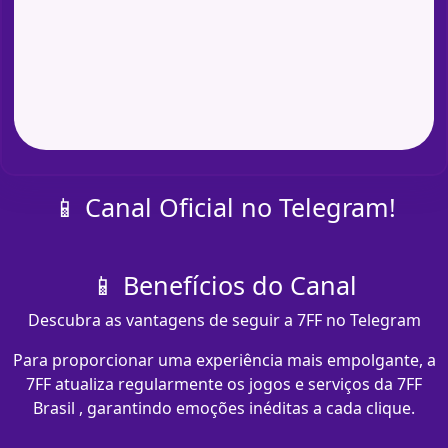
📱 Canal Oficial no Telegram!
📱 Benefícios do Canal
Descubra as vantagens de seguir a 7FF no Telegram
Para proporcionar uma experiência mais empolgante, a
7FF atualiza regularmente os jogos e serviços da 7FF
Brasil , garantindo emoções inéditas a cada clique.