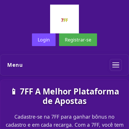
Login
Registrar-se
Menu
📱 7FF A Melhor Plataforma
de Apostas
Cadastre-se na 7FF para ganhar bônus no
cadastro e em cada recarga. Com a 7FF, você tem