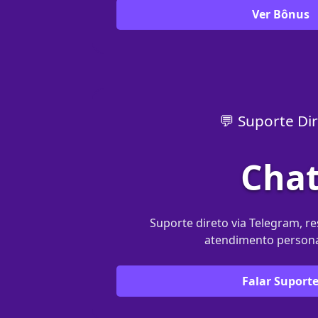
Ver Bônus
💬 Suporte Di
Cha
Suporte direto via Telegram, r
atendimento persona
Falar Suport