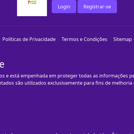
Login
Registrar-se
Políticas de Privacidade
Termos e Condições
Sitemap
de
rios e está empenhada em proteger todas as informações p
tados são utilizados exclusivamente para fins de melhoria