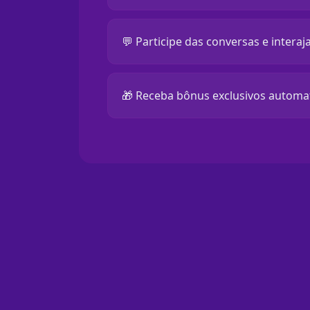
💬 Participe das conversas e interaj
🎁 Receba bônus exclusivos autom