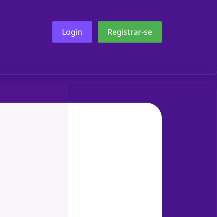
Login
Registrar-se