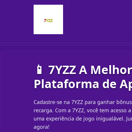
📱 7YZZ A Melho
Plataforma de A
Cadastre-se na 7YZZ para ganhar bônus
recarga. Com a 7YZZ, você tem acesso a
uma experiência de jogo inigualável. J
agora!