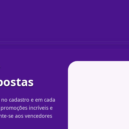
r
postas
 no cadastro e em cada
 promoções incríveis e
unte-se aos vencedores