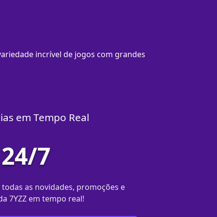
variedade incrível de jogos com grandes
cias em Tempo Real
24/7
e todas as novidades, promoções e
da 7YZZ em tempo real!