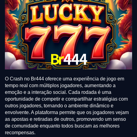
O Crash no Br444 oferece uma experiência de jogo em
tempo real com múltiplos jogadores, aumentando a
emoção e a interação social. Cada rodada é uma
oportunidade de competir e compartilhar estratégias com
outros jogadores, tornando o ambiente dinâmico e
envolvente. A plataforma permite que os jogadores vejam
as apostas e retiradas de outros, promovendo um senso
de comunidade enquanto todos buscam as melhores
recompensas.