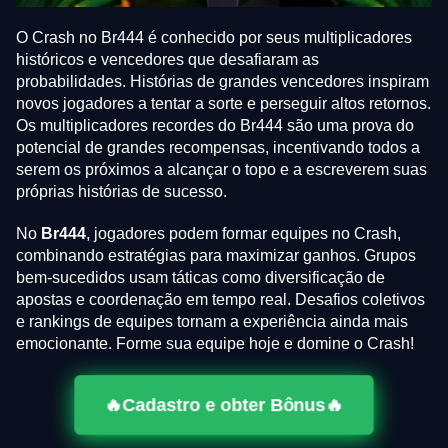
O Crash no Br444 é conhecido por seus multiplicadores
históricos e vencedores que desafiaram as
probabilidades. Histórias de grandes vencedores inspiram
novos jogadores a tentar a sorte e perseguir altos retornos.
Os multiplicadores recordes do Br444 são uma prova do
potencial de grandes recompensas, incentivando todos a
serem os próximos a alcançar o topo e a escreverem suas
próprias histórias de sucesso.
No
Br444
, jogadores podem formar equipes no Crash,
combinando estratégias para maximizar ganhos. Grupos
bem-sucedidos usam táticas como diversificação de
apostas e coordenação em tempo real. Desafios coletivos
e rankings de equipes tornam a experiência ainda mais
emocionante. Forme sua equipe hoje e domine o Crash!
🔥Cadastro e obter Bônus🔥