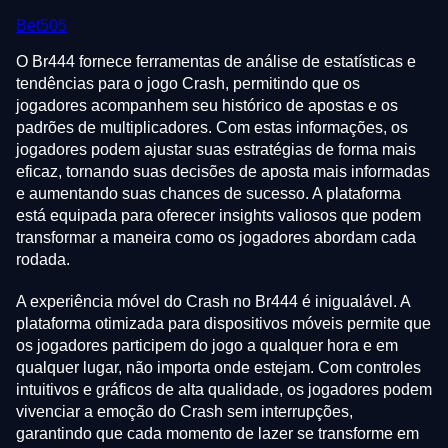
Bet505
O Br444 fornece ferramentas de análise de estatísticas e
tendências para o jogo Crash, permitindo que os
jogadores acompanhem seu histórico de apostas e os
padrões de multiplicadores. Com estas informações, os
jogadores podem ajustar suas estratégias de forma mais
eficaz, tornando suas decisões de aposta mais informadas
e aumentando suas chances de sucesso. A plataforma
está equipada para oferecer insights valiosos que podem
transformar a maneira como os jogadores abordam cada
rodada.
A experiência móvel do Crash no Br444 é inigualável. A
plataforma otimizada para dispositivos móveis permite que
os jogadores participem do jogo a qualquer hora e em
qualquer lugar, não importa onde estejam. Com controles
intuitivos e gráficos de alta qualidade, os jogadores podem
vivenciar a emoção do Crash sem interrupções,
garantindo que cada momento de lazer se transforme em